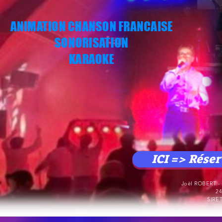
ANIMATION CHANSON FRANCAISE
SONORISATION
KARAOKE
ICI => Rése
Joël ROBERT 
24
SIRET